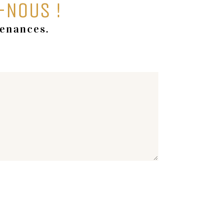
-NOUS !
tenances.
.