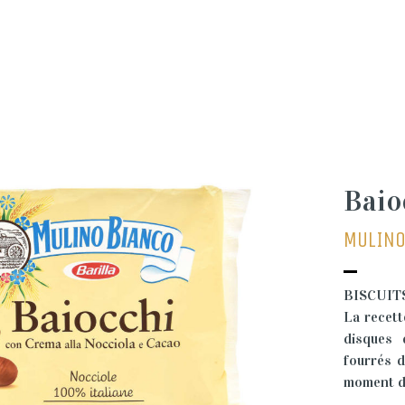
Baio
MULINO
BISCUIT
La recett
disques 
fourrés d
moment de 