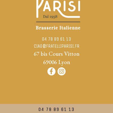
04 78 89 61 13
CIAO@FRATELLIPARISI.FR
67 bis Cours Vitton
69006
Lyon
04 78 89 61 13
|
Mentions légales
Confidentialité