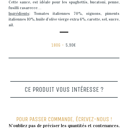
Cette sauce, est idéale pour les spaghettis, bucatoni, penne,
fusilli casarecce…
Ingrédients
: Tomates italiennes 70%, oignons, piments
italiennes 10%, huile d’olive vierge extra 6%, carotte, sel, sucre,
ail.
180G -
5,90€
CE PRODUIT VOUS INTÉRESSE ?
POUR PASSER COMMANDE, ÉCRIVEZ-NOUS !
N’oubliez pas de préciser les quantités et contenances.