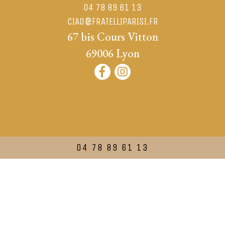
04 78 89 61 13
CIAO@FRATELLIPARISI.FR
67 bis Cours Vitton
69006
Lyon
04 78 89 61 13
|
Mentions légales
Confidentialité